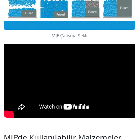
MJF Çalışma Şekli
MJF’de Kullanılabilir Malzemeler