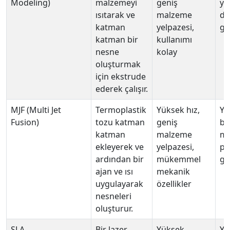
Modeling)
malzemeyi
geniş
yü
ısıtarak ve
malzeme
de
katman
yelpazesi,
ge
katman bir
kullanımı
nesne
kolay
oluşturmak
için ekstrude
ederek çalışır.
MJF (Multi Jet
Termoplastik
Yüksek hız,
Yü
Fusion)
tozu katman
geniş
ba
katman
malzeme
ma
ekleyerek ve
yelpazesi,
pr
ardından bir
mükemmel
ge
ajan ve ısı
mekanik
uygulayarak
özellikler
nesneleri
oluşturur.
SLA
Bir lazer
Yüksek
Ya